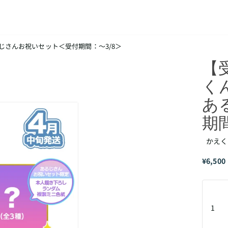
 あるじさんお祝いセット＜受付期間：～3/8＞
【
くん
あ
期
かえくん
¥6,500