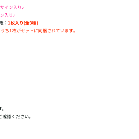
サイン入り♪
ン入り♪
紙：
1枚入り(全3種)
のうち1枚がセットに同梱されています。
す。
ご確認ください。