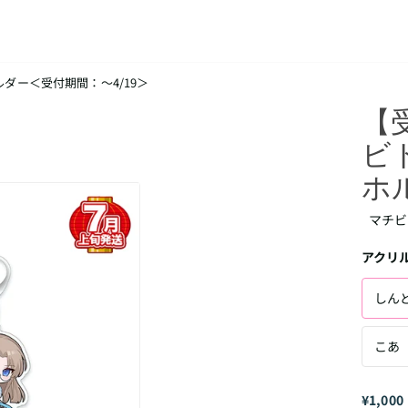
ダー＜受付期間：～4/19＞
【
ビ
ホ
マチビ
アクリ
しん
こあ
¥1,000