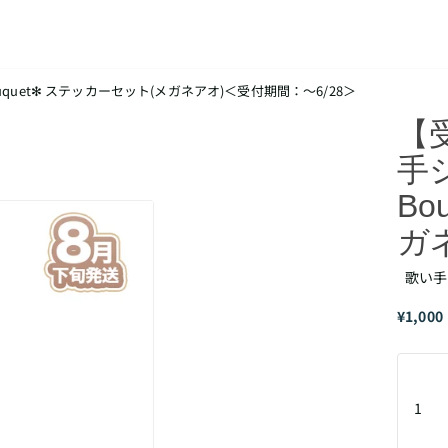
uquet✻ ステッカーセット(メガネアオ)＜受付期間：～6/28＞
【
手ジ
Bo
ガ
歌い手ジ
¥1,000