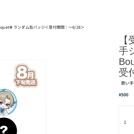
uquet✻ ランダム缶バッジ＜受付期間：～6/28＞
【
手ジ
Bo
受
歌い手ジ
¥500