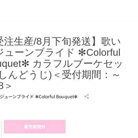
受注生産/8月下旬発送】歌い
ューンブライド ✻Colorful
uquet✻ カラフルブーケセッ
(しんどうじ)＜受付期間：～
28＞
ューンブライド ✻Colorful Bouquet✻
販売期間外