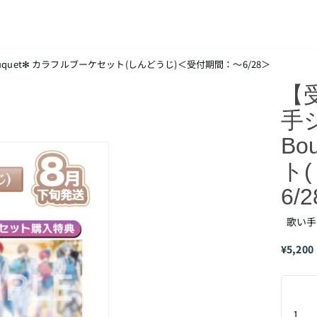
ouquet✻ カラフルブーケセット(しんどうじ)＜受付期間：～6/28＞
【
手ジ
Bo
ト
6/
歌い手ジ
¥5,200