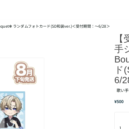
quet✻ ランダムフォトカード(SD和装ver.)＜受付期間：～6/28＞
【
手ジ
Bo
ド(
6/
歌い手ジ
¥500