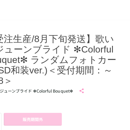
受注生産/8月下旬発送】歌い
ューンブライド ✻Colorful
uquet✻ ランダムフォトカー
SD和装ver.)＜受付期間：～
28＞
ューンブライド ✻Colorful Bouquet✻
販売期間外