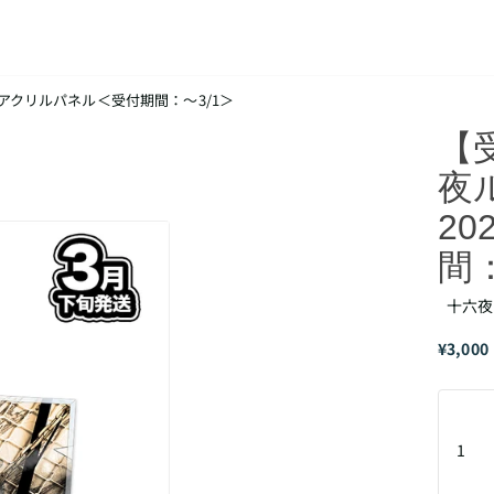
26 アクリルパネル＜受付期間：～3/1＞
【
夜ル
2
間：
十六夜ル
¥3,000