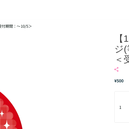
付期間：～10/5＞
【
ジ
＜
¥500